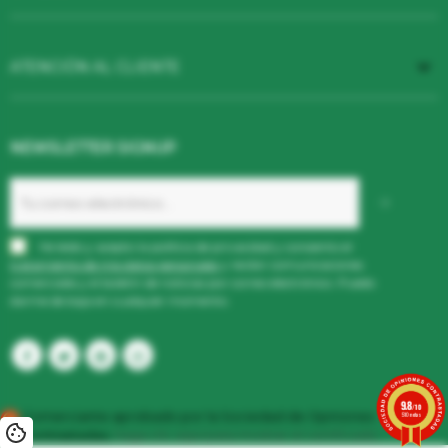

ATENCIÓN AL CLIENTE
NEWSLETTER SIGNUP
He leído y acepto la
política de privacidad
y consiento el
tratamiento de mis datos
personales
y recibir comunicaciones
comerciales y el boletín de noticias por correo electrónico. Puedo
darme de baja en cualquier momento.
Facebook
Twitter
Pinterest
Instagram
9.8
/10
Comerciante aprobado por la Sociedad de Opiniones
510 notas
Contrastadas,
haga clic aquí para mostrar el certificado
.