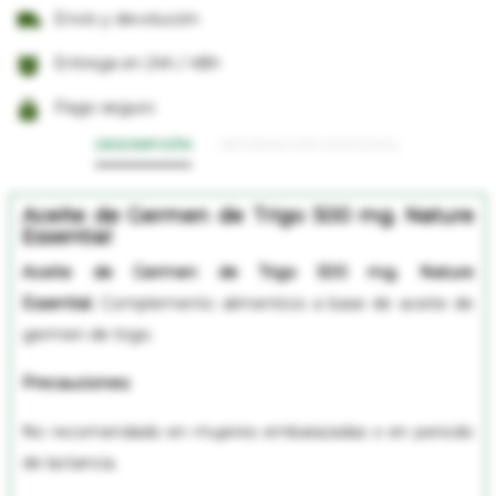
Envío y devolución
Entrega en 24h / 48h
Pago seguro
DESCRIPCIÓN
INFORMACIÓN ADICIONAL
Aceite de Germen de Trigo 500 mg. Nature
Essential
Aceite de Germen de Trigo 500 mg. Nature
Essential
.
Complemento alimenticio a base de aceite de
germen de trigo.
Precauciones:
No recomendado en mujeres embarazadas o en periodo
de lactancia.