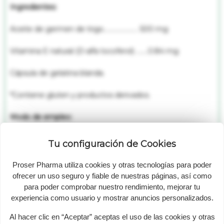
Ingredientes:
Aceite de germen de trigo....................... 500 mg
Vitamina E natural (D-alfa tocoferol) ........0.84 mg
Cápsula de gelatina blanda.
*Contiene gluten y productos derivados.
Modo de empleo:
Tomar 3 perlas al día en la comida.
Tu configuración de Cookies
Este producto es un complemento alimenticio. Mantener
Proser Pharma utiliza cookies y otras tecnologías para poder
fuera del alcance de los niños más pequeños. No superar
ofrecer un uso seguro y fiable de nuestras páginas, así como
para poder comprobar nuestro rendimiento, mejorar tu
la dosis diaria expresamente recomendada. Almacenar en
experiencia como usuario y mostrar anuncios personalizados.
un lugar fresco y seco. Los complementos alimenticios no
son sustitutos de una dieta equilibrada. Se recomienda
Al hacer clic en “Aceptar” aceptas el uso de las cookies y otras