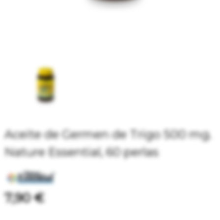
Aceite de Germen de Trigo 500 mg.
Nature Essential, 60 perlas
7,90 €