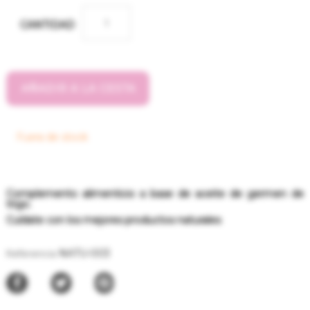
CANTIDAD
AÑADIR A LA CESTA
Fuera de stock
Complemento alimenticio a base de aceite de germen de
trigo.
Cuídate con los mejores productos naturales
NATU-003
Referencia