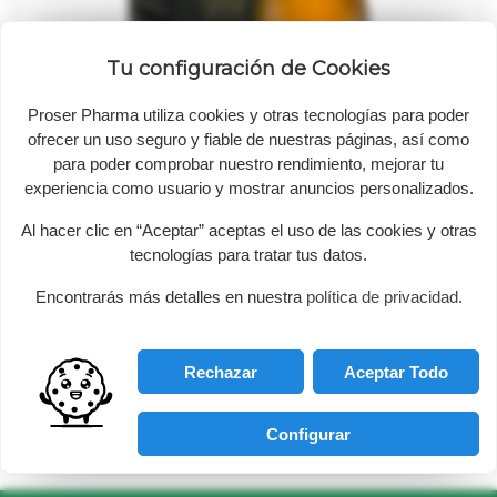
Tu configuración de Cookies
Proser Pharma utiliza cookies y otras tecnologías para poder
ofrecer un uso seguro y fiable de nuestras páginas, así como
para poder comprobar nuestro rendimiento, mejorar tu
experiencia como usuario y mostrar anuncios personalizados.

Al hacer clic en “Aceptar” aceptas el uso de las cookies y otras
tecnologías para tratar tus datos.
Alcohol de Romero Alqvimia, 150 ml.
Encontrarás más detalles en nuestra
política de privacidad
.
Precio
Precio
65,10 €
regular
58,59 €
Rechazar
Aceptar Todo
Mostrando 1-3 de 3 artículo(s)
Configurar