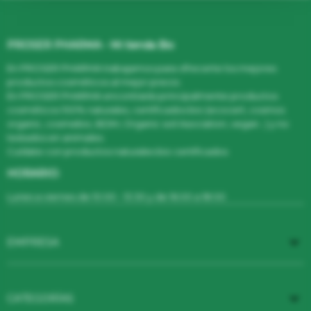
PROSER PHARMA - Mi tienda Bio
En PROSER PHARMA trabajamos para ofrecerte los mejores
productos cosméticos al mejor precio.
En PROSER PHARMA encontrarás principalmente productos
cosméticos 100% naturales, certificados bio (ecocert, cosmos
organic, cosmebio, BDIH, Organic soil Asociation, vegan...) y no
testados en animales.
Cuídate con productos naturales bio certificados
HORARIO:
Lunes a viernes de 10:00 - 13:30 y de 16:00 a 18:00

EMPRESA

CATEGORÍAS