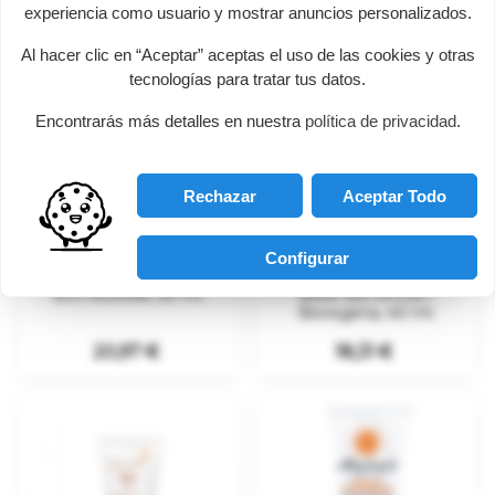
experiencia como usuario y mostrar anuncios personalizados.
Al hacer clic en “Aceptar” aceptas el uso de las cookies y otras
tecnologías para tratar tus datos.
Encontrarás más detalles en nuestra
política de privacidad
.
Rechazar
Aceptar Todo


Configurar
Crema solar Bebé SPF50
Crema Solar Especial
BIO Acorelle, 50 ml.
Bebé Bio SPF50+
Bioregena, 40 ml.
Precio
Precio
20,97 €
18,31 €