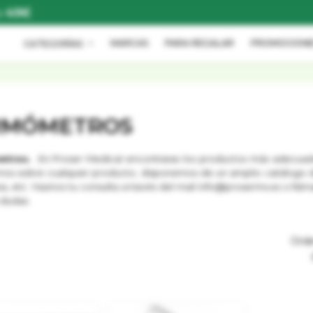
a
49€
MARCAS
PARA REGALAR
PROMOCIONE
CATEGORÍAS
RMÓMETROS
etros.
En Proser Medical encontraras los productos más adecuados
nos sobre cualquier producto, disponemos de un amplio catálogo de
pia, etc Haznos tu consulta a través del mail info@proserms.es o llá
 dudas.
Ord