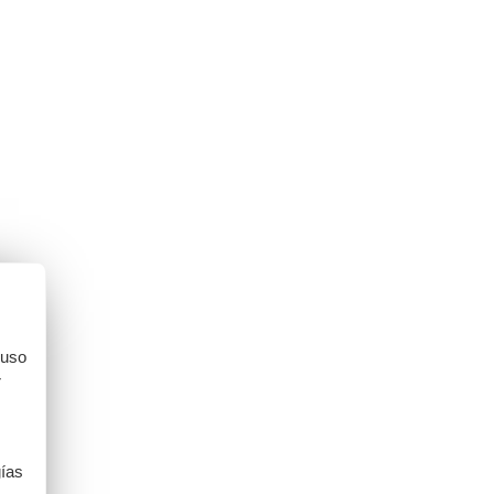
 uso
r
gías