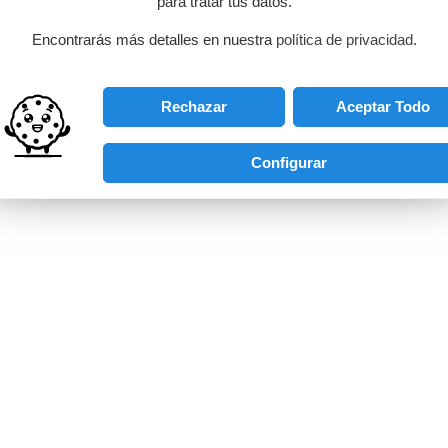
para tratar tus datos.
Encontrarás más detalles en nuestra
política de privacidad
.
SUBSCRIBIRME
Rechazar
Aceptar Todo
do y acepto la
política de privacidad
y consiento el
tratamiento de mis datos
es
para la gestión de mi perfil de cliente.
Configurar