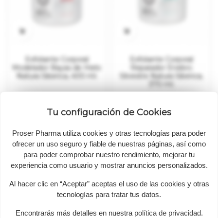


Exfoliante Corporal
Exfoliante Corporal
Modelador Bayas de Hielo
Reparador Enebro
Natura Siberica, 400 ml.
Silvestre Natura Siberica,
370 ml.
Precio
Precio
14,76 €
14,76 €
Tu configuración de Cookies
Mostrando 1-2 de 2 artículo(s)
Proser Pharma utiliza cookies y otras tecnologías para poder
ofrecer un uso seguro y fiable de nuestras páginas, así como
para poder comprobar nuestro rendimiento, mejorar tu
experiencia como usuario y mostrar anuncios personalizados.
Al hacer clic en “Aceptar” aceptas el uso de las cookies y otras
tecnologías para tratar tus datos.
PROSER PHARMA - Mi tienda Bio
Encontrarás más detalles en nuestra
política de privacidad
.
En PROSER PHARMA trabajamos para ofrecerte los mejores