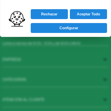
productos cosméticos al mejor precio.
En PROSER PHARMA encontrarás principalmente productos
cosméticos 100% naturales, certificados bio (ecocert, cosmos
Rechazar
Aceptar Todo
organic, cosmebio, BDIH, Organic soil Asociation, vegan...) y no
testados en animales.
Cuídate con productos naturales bio certificados
Configurar
HORARIO:
Lunes a viernes de 10:00 - 13:30 y de 16:00 a 18:00

EMPRESA

CATEGORÍAS

ATENCIÓN AL CLIENTE