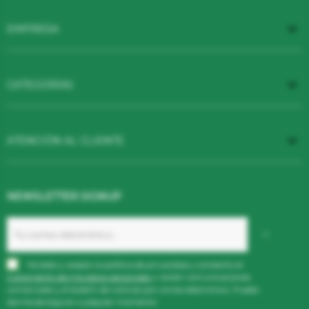

EMPRESA

CATEGORÍAS

ATENCIÓN AL CLIENTE
NEWSLETTER SIGNUP
He leído y acepto la
política de privacidad
y consiento el
tratamiento de mis datos
personales
y recibir comunicaciones
comerciales y el boletín de noticias por correo electrónico. Puedo
darme de baja en cualquier momento.