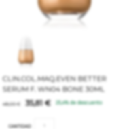
CLIN.COL.MAQ.EVEN BETTER
SERUM F. WN04 BONE 30ML
35,81 €
25,4% de descuento
48,00 €
CANTIDAD