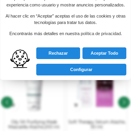
experiencia como usuario y mostrar anuncios personalizados.
NO MARCA
Al hacer clic en “Aceptar” aceptas el uso de las cookies y otras
tecnologías para tratar tus datos.
Encontrarás más detalles en nuestra
política de privacidad
.
PRODUCTOS DESTACADOS
Rechazar
Aceptar Todo
-12%
-12%
Configurar


‹
›
Oily SK Purifying Mask
Soft Therapy Sérum Atache,
Mascarilla Atache,200 ml.
30 ml.