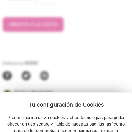
AÑADIR A LA CESTA
80545
Referencia
Envío y devolución
Entrega en 24h / 48h
Tu configuración de Cookies
Pago seguro
Proser Pharma utiliza cookies y otras tecnologías para poder
ofrecer un uso seguro y fiable de nuestras páginas, así como
INFORMACIÓN ADICIONAL
para poder comprobar nuestro rendimiento, mejorar tu