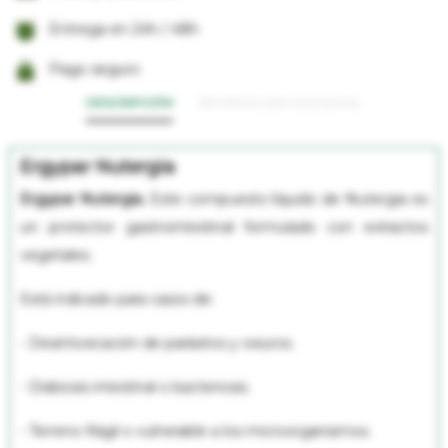
Entrega en 24h / 48h
Pago seguro
DESCRIPCIÓN
INFORMACIÓN ADICIONAL
Ergypar Nutergia
Ergypar Nutergia.
Este compuesto líquido de Nutergia es
un protector gastrointestinal formulado con extractos
vegetales.
Está indicado para casos de:
- Desintoxicación de parásitos y oxiuros.
- Disbiosis intestinal o bacteriosis.
- Terreno frágil o vulnerable a los microorganismos.