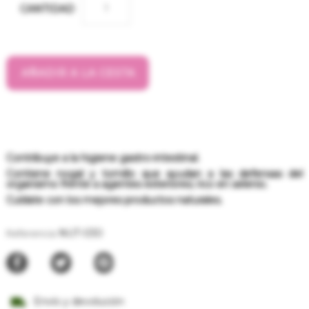
CANTIDAD
AÑADIR A LA CESTA
Contribuye a la higiene gastro-intestinal.
Contiene nogal y tomillo que ayudan a las defensas del
organismo frente a agentes exteriores; rico en selenio.
Cuídate con los mejores productos naturales.
NUT-030
Referencia
Envío y devolución