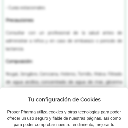
- Curas estacionales
Precauciones:
Consultar con un profesional de la salud antes de
administrar a niños y en caso de embarazo o periodo de
lactancia.
Composición:
Nogal, Jengibre, Genciana, Helenio, Tomillo, Malva. Filtrado
de agua arcillos, concentrado de agua de mar, glicerina
natural, aroma natural, sorbato potásico, ácido láctico.
Tu configuración de Cookies
Modo de empleo:
Proser Pharma utiliza cookies y otras tecnologías para poder
Tomar de 1 a 3 dosis-tapón al día en 1/2 vaso de agua fuera
ofrecer un uso seguro y fiable de nuestras páginas, así como
de las comidas.
para poder comprobar nuestro rendimiento, mejorar tu