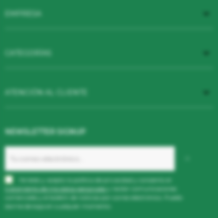

EMPRESA

CATEGORÍAS

ATENCIÓN AL CLIENTE
NEWSLETTER SIGNUP
He leído y acepto la
política de privacidad
y consiento el
tratamiento de mis datos
personales
y recibir comunicaciones
comerciales y el boletín de noticias por correo electrónico. Puedo
darme de baja en cualquier momento.