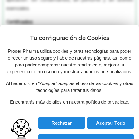
esenciales.
Certificados:
Bio Cosmos Organic, Vegan
Tu configuración de Cookies
Precauciones:
Proser Pharma utiliza cookies y otras tecnologías para poder
ofrecer un uso seguro y fiable de nuestras páginas, así como
Mantener alejado del alcance de los niños.
para poder comprobar nuestro rendimiento, mejorar tu
experiencia como usuario y mostrar anuncios personalizados.
Composición:
Al hacer clic en “Aceptar” aceptas el uso de las cookies y otras
tecnologías para tratar tus datos.
Helianthus Annuus (Sunflower) Seed Oil, Prunus
Amygdalus Dulcis (Sweet Almond) Oil*, Adansonia Digitata
Encontrarás más detalles en nuestra
política de privacidad
.
Seed Oil*, Prunus Armeniaca (Apricot) Kernel Oil*, Rosa
Canina Fruit Oil*, Mimosa Tenuiflora Bark Extract*,
Rechazar
Aceptar Todo
Tocopherol.
(*)= Ingrediente procedente de la Agricultura ecológica.